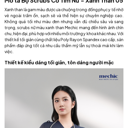
Mô tả Bộ Scrubs Cổ Tim Nữ - Xanh Than 05
Xanh than là gam màu được ưa chuộng trong đồng phục y tế nhờ
vẻ ngoài trầm ổn, sạch sẽ và thể hiện sự chuyên nghiệp cao.
Không quá tối như màu đen nhưng vẫn đủ chiều sâu và sang
trọng, scrubs nữ màu xanh than Mechic mang đến hình ảnh chỉn
chu, hiện đại, phù hợp với nhiều môi trường y khoa khác nhau. Với
thiết kế tối giản cùng chất liệu Poly Rayon Spandex cao cấp, sản
phẩm đáp ứng tốt cả nhu cầu thẩm mỹ lẫn sự thoải mái khi làm
việc.
Thiết kế kiểu dáng tối giản, tôn dáng người mặc