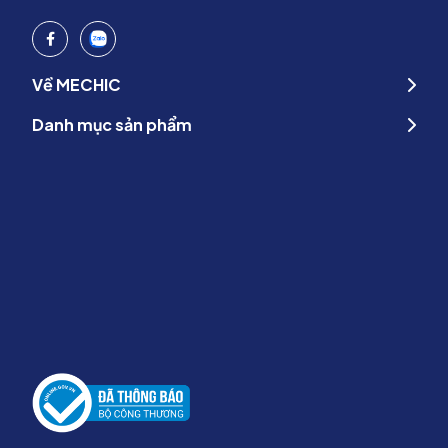
Về MECHIC
Danh mục sản phẩm
Hướng dẫn bảo quản scrubs nữ màu xanh than đúng
cách
Để scrubs nữ màu xanh than luôn bền đẹp và giữ màu tốt, nên