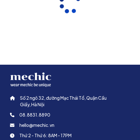
Vải có bề mặt mềm mại, mịn và thoáng mát nhờ thành phần
rayon, kết hợp với độ bền cao của sợi poly và khả năng đàn hồi
tốt từ spandex. Nhờ đó, trang phục luôn giữ phom ổn định, ít
nhăn và không gây cảm giác bí bách khi mặc lâu.
Đặc biệt, chất liệu này giúp màu xanh than lên sắc nét, đồng đều
và bền màu sau nhiều lần giặt, đảm bảo trang phục luôn giữ được
vẻ chuyên nghiệp theo thời gian.
Cách lựa chọn size số scrubs nữ phù hợp
Việc chọn đúng size giúp scrubs nữ màu xanh than phát huy tối đa
sự thoải mái và tính thẩm mỹ. Người mặc nên dựa vào các số đo
cơ bản như chiều cao, cân nặng, vòng ngực và vòng eo để đối
chiếu bảng size của Mechic.
Số 2 ngõ 32, đường Mạc Thái Tổ, Quận Cầu
Với những người thường xuyên di chuyển, cúi người hoặc làm việc
Giấy, Hà Nội
liên tục, nên ưu tiên size vừa người, không quá chật để đảm bảo
sự linh hoạt. Nhờ đặc tính co giãn 4 chiều, scrubs vẫn mang lại
08.8831.8890
cảm giác dễ chịu ngay cả khi mặc suốt nhiều giờ.
hello@mechic.vn
Dưới đây là bảng thông số lựa chọn quần áo của Mechic
Thứ 2 - Thứ 6: 8AM - 17PM