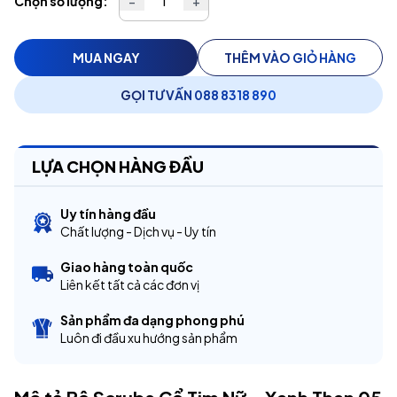
Chọn số lượng:
−
+
MUA NGAY
THÊM VÀO GIỎ HÀNG
GỌI TƯ VẤN 088 8318 890
LỰA CHỌN HÀNG ĐẦU
Uy tín hàng đầu
Chất lượng - Dịch vụ - Uy tín
Giao hàng toàn quốc
Liên kết tất cả các đơn vị
Sản phẩm đa dạng phong phú
Luôn đi đầu xu hướng sản phẩm