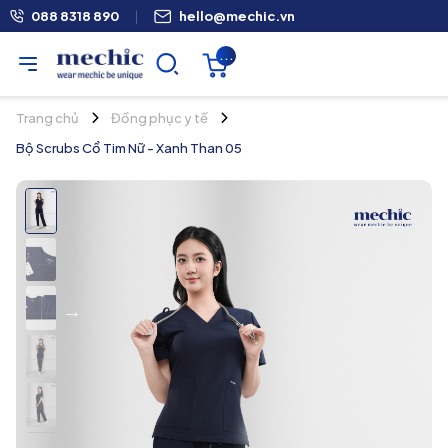
088 8318 890
|
hello@mechic.vn
...
Trang chủ
Đồng phục y tế
Bộ Scrubs Cổ Tim Nữ - Xanh Than 05