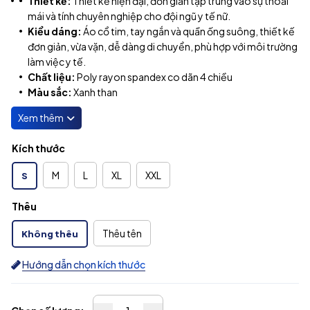
Thiết kế:
Thiết kế hiện đại, đơn giản tập trung vào sự thoải
mái và tính chuyên nghiệp cho đội ngũ y tế nữ.
Kiểu dáng: ​
Áo cổ tim, tay ngắn và quần ống suông, thiết kế
đơn giản, vừa vặn, dễ dàng di chuyển, phù hợp với môi trường
làm việc y tế.
Chất liệu:
Poly rayon spandex co dãn 4 chiều
Màu sắc:
Xanh than
Kích thước
M
L
XL
XXL
S
Thêu
Thêu tên
Không thêu
Hướng dẫn chọn kích thước