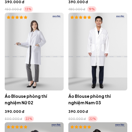
390.000 đ
390.000 đ
450.000 đ
13%
480.000 đ
19%
Áo Blouse phòng thí
Áo Blouse phòng thí
nghiệm Nữ 02
nghiệm Nam 03
390.000 đ
390.000 đ
500.000 đ
22%
500.000 đ
22%