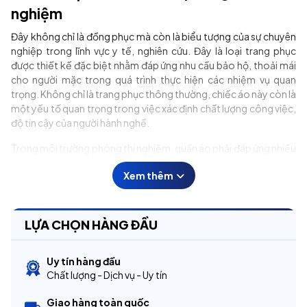
nghiệm
Đây không chỉ là đồng phục mà còn là biểu tượng của sự chuyên
nghiệp trong lĩnh vực y tế, nghiên cứu. Đây là loại trang phục
được thiết kế đặc biệt nhằm đáp ứng nhu cầu bảo hộ, thoải mái
cho người mặc trong quá trình thực hiện các nhiệm vụ quan
trọng. Không chỉ là trang phục thông thường, chiếc áo này còn là
một yếu tố quan trọng trong việc xác định chất lượng công việc,
độ tin cậy của người hành nghề.
Trong môi trường phòng thí nghiệm, quần áo phải đáp ứng nhiều
yêu cầu khác nhau từ khả năng chống hóa chất đến tính dễ chịu
Xem thêm
khi di chuyển. Do vậy, việc lựa chọn đồng phục bảo hộ phù hợp là
rất quan trọng không chỉ cho bản thân người mặc mà còn cho cả
những người xung quanh. Khi chúng ta nhắc đến trang phục
chuyên dụng, Mechic chính là một trong những thương hiệu hàng
LỰA CHỌN HÀNG ĐẦU
đầu cung cấp sản phẩm chất lượng cao.
Uy tín hàng đầu
Chất lượng - Dịch vụ - Uy tín
Giao hàng toàn quốc