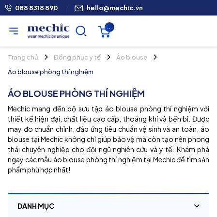
088 8318 890
|
hello@mechic.vn
...
Trang chủ
Đồng phục y tế
Áo blouse
Áo blouse phòng thí nghiệm
ÁO BLOUSE PHÒNG THÍ NGHIỆM
Mechic mang đến bộ sưu tập áo blouse phòng thí nghiệm với
thiết kế hiện đại, chất liệu cao cấp, thoáng khí và bền bỉ. Được
may đo chuẩn chỉnh, đáp ứng tiêu chuẩn vệ sinh và an toàn, áo
blouse tại Mechic không chỉ giúp bảo vệ mà còn tạo nên phong
thái chuyên nghiệp cho đội ngũ nghiên cứu và y tế. Khám phá
ngay các mẫu áo blouse phòng thí nghiệm tại Mechic để tìm sản
phẩm phù hợp nhất!
DANH MỤC