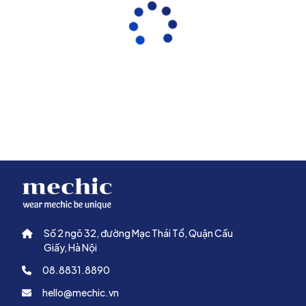
Scrubs cổ tim nữ màu xanh bạc hà 04 sử dụng chất liệu
Poly
Rayon Spandex
– loại vải được đánh giá cao trong ngành đồng
phục y tế nhờ sự cân bằng giữa độ bền và sự thoải mái.
Vải có
độ co giãn 4 chiều
, giúp người mặc dễ dàng cúi, xoay
người hay di chuyển liên tục mà không bị gò bó. Thành phần
rayon mang lại cảm giác mềm mại và thoáng mát, trong khi
spandex giúp trang phục giữ phom tốt, hạn chế nhăn và biến
dạng sau nhiều lần giặt.
Số 2 ngõ 32, đường Mạc Thái Tổ, Quận Cầu
Giấy, Hà Nội
Đặc biệt, với gam màu xanh bạc hà, chất liệu Poly Rayon
08.8831.8890
Spandex giúp màu sắc lên đều, tươi nhẹ và giữ màu ổn định trong
thời gian dài sử dụng.
hello@mechic.vn