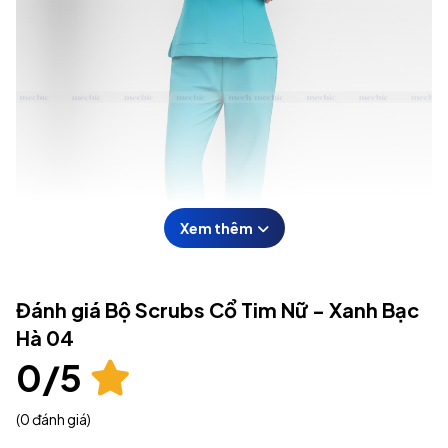
Xem thêm
Đánh giá Bộ Scrubs Cổ Tim Nữ - Xanh Bạc
Hà 04
0/5
Scrubs cổ tim nữ màu xanh bạc hà 04 được thiết kế theo phong
(0 đánh giá)
cách tối giản, tập trung vào tính ứng dụng cao.