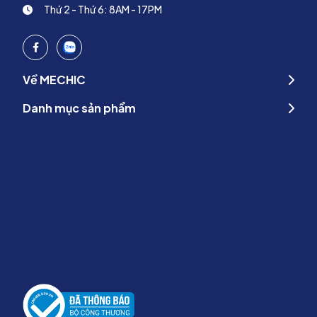
Cách lựa chọn size số scrubs nữ phù hợp
Thứ 2 - Thứ 6: 8AM - 17PM
Để scrubs nữ màu xanh bạc hà phát huy tối đa tính thẩm mỹ và sự
thoải mái, việc lựa chọn đúng size là rất quan trọng. Người mặc
nên dựa vào các số đo cơ bản như chiều cao, cân nặng, vòng
ngực và vòng eo để chọn size phù hợp theo bảng size của
Về MECHIC
Mechic.
Danh mục sản phẩm
Dưới đây là bảng thông số lựa chọn quần áo của Mechic