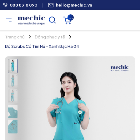
088 8318 890
|
hello@mechic.vn
...
Trang chủ
Đồng phục y tế
Bộ Scrubs Cổ Tim Nữ - Xanh Bạc Hà 04