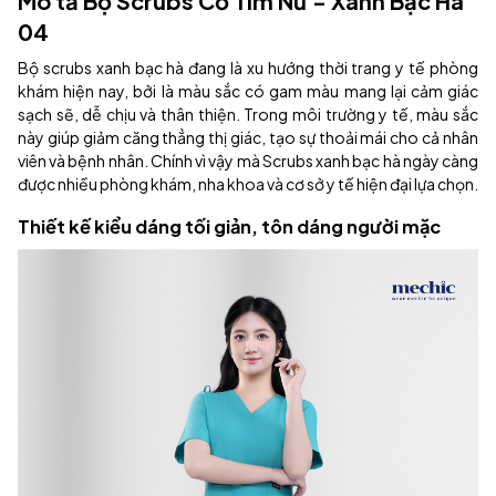
Mô tả Bộ Scrubs Cổ Tim Nữ - Xanh Bạc Hà
04
Bộ scrubs xanh bạc hà đang là xu hướng thời trang y tế phòng
khám hiện nay, bởi là màu sắc có gam màu mang lại cảm giác
sạch sẽ, dễ chịu và thân thiện. Trong môi trường y tế, màu sắc
này giúp giảm căng thẳng thị giác, tạo sự thoải mái cho cả nhân
viên và bệnh nhân. Chính vì vậy mà Scrubs xanh bạc hà ngày càng
được nhiều phòng khám, nha khoa và cơ sở y tế hiện đại lựa chọn.
Thiết kế kiểu dáng tối giản, tôn dáng người mặc