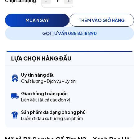
Chọn số lượng:
−
+
MUA NGAY
THÊM VÀO GIỎ HÀNG
GỌI TƯ VẤN 088 8318 890
LỰA CHỌN HÀNG ĐẦU
Uy tín hàng đầu
Chất lượng - Dịch vụ - Uy tín
Giao hàng toàn quốc
Liên kết tất cả các đơn vị
Sản phẩm đa dạng phong phú
Luôn đi đầu xu hướng sản phẩm