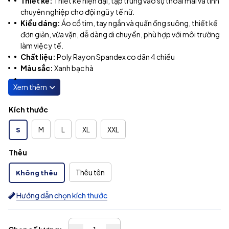
Thiết kế:
Thiết kế hiện đại, tập trung vào sự thoải mái và tính
chuyên nghiệp cho đội ngũ y tế nữ.
Kiểu dáng: ​
Áo cổ tim, tay ngắn và quần ống suông, thiết kế
đơn giản, vừa vặn, dễ dàng di chuyển, phù hợp với môi trường
làm việc y tế.
Chất liệu:
Poly Rayon Spandex co dãn 4 chiều
Màu sắc:
Xanh bạc hà
Kích thước
M
L
XL
XXL
S
Thêu
Thêu tên
Không thêu
Hướng dẫn chọn kích thước