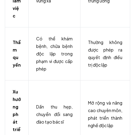
làm
vùng xa
trung ương
việ
c
Có thể khám
Thẩ
Thường không
bệnh, chữa bệnh
m
được phép ra
độc lập trong
qu
quyết định điều
phạm vi được cấp
yền
trị độc lập
phép
Xu
hướ
Mở rộng và nâng
ng
Dần thu hẹp,
cao chuyên môn,
ph
chuyển đổi sang
phát triển thành
át
đào tạo bác sĩ
nghề độc lập
triể