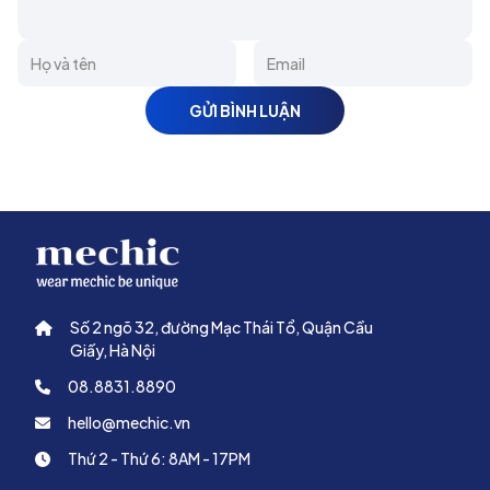
GỬI BÌNH LUẬN
Số 2 ngõ 32, đường Mạc Thái Tổ, Quận Cầu
Giấy, Hà Nội
08.8831.8890
hello@mechic.vn
Thứ 2 - Thứ 6: 8AM - 17PM