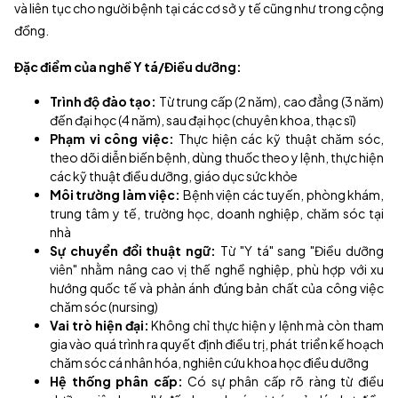
và liên tục cho người bệnh tại các cơ sở y tế cũng như trong cộng
đồng.
Đặc điểm của nghề Y tá/Điều dưỡng:
Trình độ đào tạo:
Từ trung cấp (2 năm), cao đẳng (3 năm)
đến đại học (4 năm), sau đại học (chuyên khoa, thạc sĩ)
Phạm vi công việc:
Thực hiện các kỹ thuật chăm sóc,
theo dõi diễn biến bệnh, dùng thuốc theo y lệnh, thực hiện
các kỹ thuật điều dưỡng, giáo dục sức khỏe
Môi trường làm việc:
Bệnh viện các tuyến, phòng khám,
trung tâm y tế, trường học, doanh nghiệp, chăm sóc tại
nhà
Sự chuyển đổi thuật ngữ:
Từ "Y tá" sang "Điều dưỡng
viên" nhằm nâng cao vị thế nghề nghiệp, phù hợp với xu
hướng quốc tế và phản ánh đúng bản chất của công việc
chăm sóc (nursing)
Vai trò hiện đại:
Không chỉ thực hiện y lệnh mà còn tham
gia vào quá trình ra quyết định điều trị, phát triển kế hoạch
chăm sóc cá nhân hóa, nghiên cứu khoa học điều dưỡng
Hệ thống phân cấp:
Có sự phân cấp rõ ràng từ điều