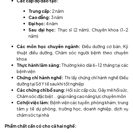
Các cấp độ đào tạo:
Trung cấp:
2 năm
Cao đẳng:
3 năm
Đại học:
4 năm
Sau đại học:
Thạc sĩ (2 năm), Chuyên khoa (1-2
năm)
Các môn học chuyên ngành:
Điều dưỡng cơ bản, Kỹ
thuật điều dưỡng, Chăm sóc người bệnh theo chuyên
khoa
Thực hành lâm sàng:
Thường kéo dài 6-12 tháng tại các
bệnh viện
Chứng chỉ hành nghề:
Thi lấy chứng chỉ hành nghề Điều
dưỡng tại Sở Y tế sau khi tốt nghiệp
Các chứng chỉ bổ sung:
Hồi sức cấp cứu, Gây mê hồi sức,
Chăm sóc đặc biệt... giúp nâng cao năng lực chuyên môn
Cơ hội việc làm:
Bệnh viện các tuyến, phòng khám, trung
tâm y tế dự phòng, trường học, doanh nghiệp, dịch vụ
chăm sóc tại nhà
Phẩm chất cần có cho cả hai nghề: