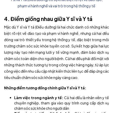
phạm vi hành nghề và vai trò trong hệ thống y tế
4. Điểm giống nhau giữa Y sĩ và Y tá
Mặc dù Y sĩ và Y tá (Điều dưỡng) là hai chức danh có những khác
biệt rõ rệt về đào tạo và phạm vi hành nghề, nhưng cả hai đều
đóng vai trò thiết yếu trong hệ thống y tế, đặc biệt trong môi
trường chăm sóc sức khỏe tuyến cơ sở. Sự kết hợp giữa hai lực
lượng này tạo nên mạng lưới y tế vững mạnh, đảm bảo dịch vụ
chăm sóc toàn diện cho người bệnh. Cả hai đều phải đối mặt với
những thách thức tương tự trong công việc hàng ngày, từ áp lực
công việc đến nhu cầu cập nhật kiến thức liên tục để đáp ứng các
tiêu chuẩn chăm sóc sức khỏe ngày càng cao.
Những điểm tương đồng chính giữa Y sĩ và Y tá:
Làm việc trong ngành y tế:
Cả hai đều là nhân viên y tế
chuyên nghiệp, tham gia vào quy trình cung cấp dịch vụ
chăm sóc sức khỏe cho người dân