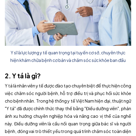
Y sĩ là lực lượng y tế quan trọng tại tuyến cơ sở, chuyên thực
hiện khám chữa bệnh cơ bản và chăm sóc sức khỏe ban đầu
2. Y tá là gì?
Y tá là nhân viên y tế được đào tạo chuyên biệt để thực hiện công
việc chăm sóc người bệnh, hỗ trợ điều trị và phục hồi sức khỏe
cho bệnh nhân. Trong hệ thống y tế Việt Nam hiện đại, thuật ngữ
"Y tá" đã được chính thức thay thế bằng "Điều dưỡng viên", phản
ánh xu hướng chuyên nghiệp hóa và nâng cao vị thế của nghề
này. Điều dưỡng viên là cầu nối quan trọng giữa bác sĩ và người
bệnh, đóng vai trò thiết yếu trong quá trình chăm sóc toàn diện