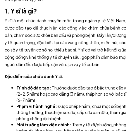
1. Y sĩ là gì?
Y sĩ là một chức danh chuyên môn trong ngành y tế Việt Nam,
được đào tạo để thực hiện các công việc khám chữa bệnh cơ
bản, chăm sóc sức khỏe ban đầu và phòng bệnh. Đây là lực lượng
y tế quan trọng, đặc biệt tại các vùng nông thôn, miền núi, các
cơ sở y tế tuyến cơ sở nơi thiếu bác sĩ. Y sĩ có vai trò kết nối giữa
cộng đồng và hệ thống y tế chuyên sâu, góp phần đảm bảo mọi
người dân đều được tiếp cận với dịch vụ y tế cơ bản.
Đặc điểm của chức danh Y sĩ:
Trình độ đào tạo:
Thường được đào tạo ở bậc trung cấp y
(2-2,5 năm) hoặc cao đẳng (3 năm), thấp hơn so với bác sĩ
(6-7 năm)
Phạm vi hành nghề:
Được phép khám, chữa một số bệnh
thông thường, thực hiện sơ cứu, cấp cứu ban đầu, tham gia
phòng chống dịch bệnh
Môi trường làm việc chính:
Trạm y tế xã/phường, phòng
khám đa khoa khu vực, bệnh viện tuyến huyện, y tế cơ