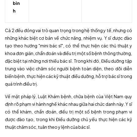
bìn
h
Cả 2 đều đóng vai trò quan trọng trong hệ thống y tế, nhưng có
những khác biệt cơ bản về chức năng, nhiệm vụ. Y sĩ được đào
tạo theo hướng "mini bác sĩ", có thể thực hiện các thủ thuật y
khoa đơn giản, chẩn đoán và điều trị một số bệnh thông thường,
đặc biệt tại những nơi thiếu bác sĩ. Trong khi đó, Điều dưỡng tập
trung vào việc chăm sóc người bệnh toàn diện, theo dõi diễn
biến bệnh, thực hiện các kỹ thuật điều dưỡng, hỗ trợ bác sĩ trong
quá trình điều trị.
Về mặt pháp lý, Luật Khám bệnh, chữa bệnh của Việt Nam quy
định rõ phạm vi hành nghề khác nhau giữa hai chức danh này. Y sĩ
có thể khám, chẩn đoán, điều trị một số bệnh trong phạm vi
được đào tạo, trong khi Điều dưỡng chủ yếu thực hiện các kỹ
thuật chăm sóc, tuân theo y lệnh của bác sĩ.