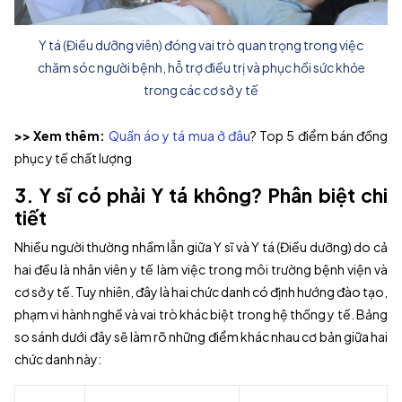
Y tá (Điều dưỡng viên) đóng vai trò quan trọng trong việc
chăm sóc người bệnh, hỗ trợ điều trị và phục hồi sức khỏe
trong các cơ sở y tế
>> Xem thêm:
Quần áo y tá mua ở đâu
? Top 5 điểm bán đồng
phục y tế chất lượng
3. Y sĩ có phải Y tá không? Phân biệt chi
tiết
Nhiều người thường nhầm lẫn giữa Y sĩ và Y tá (Điều dưỡng) do cả
hai đều là nhân viên y tế làm việc trong môi trường bệnh viện và
cơ sở y tế. Tuy nhiên, đây là hai chức danh có định hướng đào tạo,
phạm vi hành nghề và vai trò khác biệt trong hệ thống y tế. Bảng
so sánh dưới đây sẽ làm rõ những điểm khác nhau cơ bản giữa hai
chức danh này: