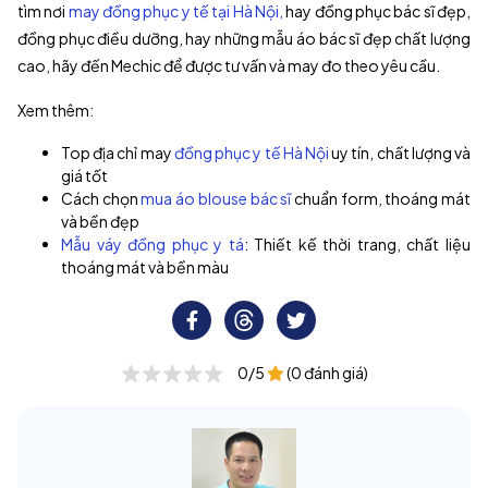
tìm nơi
may đồng phục y tế tại Hà Nội,
hay đồng phục bác sĩ đẹp,
đồng phục điều dưỡng, hay những mẫu áo bác sĩ đẹp chất lượng
cao, hãy đến Mechic để được tư vấn và may đo theo yêu cầu.
Xem thêm:
Top địa chỉ may
đồng phục y tế Hà Nội
uy tín, chất lượng và
giá tốt
Cách chọn
mua áo blouse bác sĩ
chuẩn form, thoáng mát
và bền đẹp
Mẫu váy đồng phục y tá
: Thiết kế thời trang, chất liệu
thoáng mát và bền màu
0/5
(0 đánh giá)