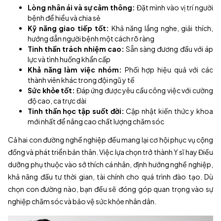
Lòng nhân ái và sự cảm thông:
Đặt mình vào vị trí người
bệnh để hiểu và chia sẻ
Kỹ năng giao tiếp tốt:
Khả năng lắng nghe, giải thích,
hướng dẫn người bệnh một cách rõ ràng
Tinh thần trách nhiệm cao:
Sẵn sàng đương đầu với áp
lực và tình huống khẩn cấp
Khả năng làm việc nhóm:
Phối hợp hiệu quả với các
thành viên khác trong đội ngũ y tế
Sức khỏe tốt:
Đáp ứng được yêu cầu công việc với cường
độ cao, ca trực dài
Tinh thần học tập suốt đời:
Cập nhật kiến thức y khoa
mới nhất để nâng cao chất lượng chăm sóc
Cả hai con đường nghề nghiệp đều mang lại cơ hội phục vụ cộng
đồng và phát triển bản thân. Việc lựa chọn trở thành Y sĩ hay Điều
dưỡng phụ thuộc vào sở thích cá nhân, định hướng nghề nghiệp,
khả năng đầu tư thời gian, tài chính cho quá trình đào tạo. Dù
chọn con đường nào, bạn đều sẽ đóng góp quan trọng vào sự
nghiệp chăm sóc và bảo vệ sức khỏe nhân dân.