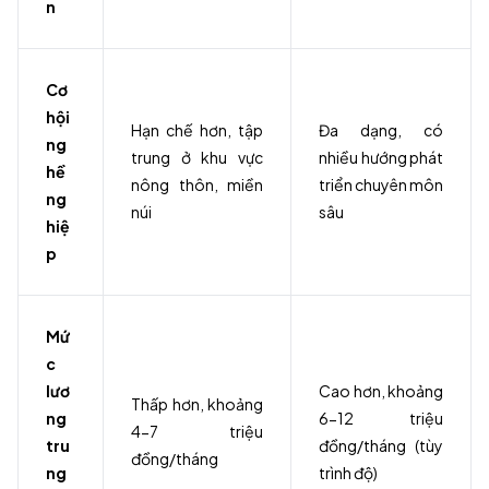
n
Cơ
hội
Hạn chế hơn, tập
Đa dạng, có
ng
trung ở khu vực
nhiều hướng phát
hề
nông thôn, miền
triển chuyên môn
ng
núi
sâu
hiệ
p
Mứ
c
lươ
Cao hơn, khoảng
Thấp hơn, khoảng
ng
6-12 triệu
4-7 triệu
tru
đồng/tháng (tùy
đồng/tháng
ng
trình độ)