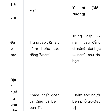
Tiê
Y tá (Điều
u
Y sĩ
dưỡng)
chí
Trung cấp (2
Đà
Trung cấp y (2-2,5
năm), cao đẳng
o
năm) hoặc cao
(3 năm), đại học
tạo
đẳng (3 năm)
(4 năm), sau đại
học
Địn
h
hướ
Khám, chẩn đoán
Chăm sóc người
ng
và điều trị bệnh
bệnh, hỗ trợ điều
chu
ban đầu
trị
yên