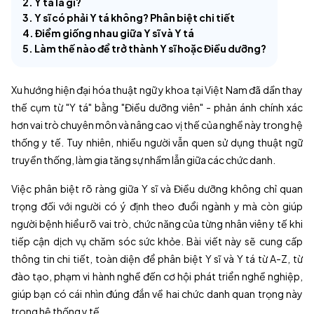
2. Y tá là gì?
3. Y sĩ có phải Y tá không? Phân biệt chi tiết
4. Điểm giống nhau giữa Y sĩ và Y tá
5. Làm thế nào để trở thành Y sĩ hoặc Điều dưỡng?
Xu hướng hiện đại hóa thuật ngữ y khoa tại Việt Nam đã dần thay
thế cụm từ "Y tá" bằng "Điều dưỡng viên" - phản ánh chính xác
hơn vai trò chuyên môn và nâng cao vị thế của nghề này trong hệ
thống y tế. Tuy nhiên, nhiều người vẫn quen sử dụng thuật ngữ
truyền thống, làm gia tăng sự nhầm lẫn giữa các chức danh.
Việc phân biệt rõ ràng giữa Y sĩ và Điều dưỡng không chỉ quan
trọng đối với người có ý định theo đuổi ngành y mà còn giúp
người bệnh hiểu rõ vai trò, chức năng của từng nhân viên y tế khi
tiếp cận dịch vụ chăm sóc sức khỏe. Bài viết này sẽ cung cấp
thông tin chi tiết, toàn diện để phân biệt Y sĩ và Y tá từ A-Z, từ
đào tạo, phạm vi hành nghề đến cơ hội phát triển nghề nghiệp,
giúp bạn có cái nhìn đúng đắn về hai chức danh quan trọng này
trong hệ thống y tế.