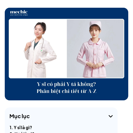
Mục lục
1. Y sĩ là gì?