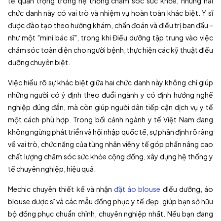
tế quan trọng trong hệ thống chăm sóc sức khỏe, nhưng hai
chức danh này có vai trò và nhiệm vụ hoàn toàn khác biệt. Y sĩ
được đào tạo theo hướng khám, chẩn đoán và điều trị ban đầu -
như một "mini bác sĩ", trong khi Điều dưỡng tập trung vào việc
chăm sóc toàn diện cho người bệnh, thực hiện các kỹ thuật điều
dưỡng chuyên biệt.
Việc hiểu rõ sự khác biệt giữa hai chức danh này không chỉ giúp
những người có ý định theo đuổi ngành y có định hướng nghề
nghiệp đúng đắn, mà còn giúp người dân tiếp cận dịch vụ y tế
một cách phù hợp. Trong bối cảnh ngành y tế Việt Nam đang
không ngừng phát triển và hội nhập quốc tế, sự phân định rõ ràng
về vai trò, chức năng của từng nhân viên y tế góp phần nâng cao
chất lượng chăm sóc sức khỏe cộng đồng, xây dựng hệ thống y
tế chuyên nghiệp, hiệu quả.
Mechic chuyên thiết kế và nhận
đặt áo blouse
điều dưỡng, áo
blouse dược sĩ và các mẫu đồng phục y tế đẹp, giúp bạn sở hữu
bộ đồng phục chuẩn chỉnh, chuyên nghiệp nhất. Nếu bạn đang