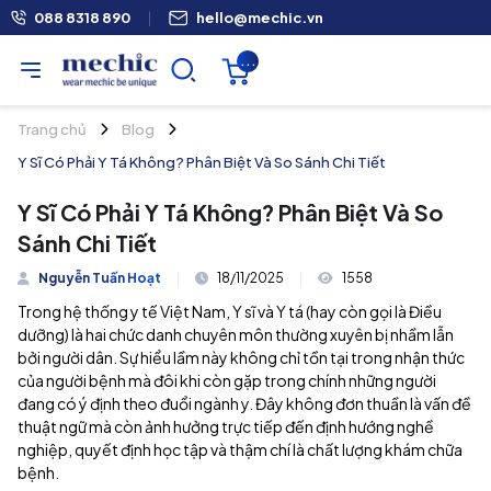
088 8318 890
|
hello@mechic.vn
...
Trang chủ
Blog
Y Sĩ Có Phải Y Tá Không? Phân Biệt Và So Sánh Chi Tiết
Y Sĩ Có Phải Y Tá Không? Phân Biệt Và So
Sánh Chi Tiết
Nguyễn Tuấn Hoạt
|
18/11/2025
|
1558
Trong hệ thống y tế Việt Nam, Y sĩ và Y tá (hay còn gọi là Điều
dưỡng) là hai chức danh chuyên môn thường xuyên bị nhầm lẫn
bởi người dân. Sự hiểu lầm này không chỉ tồn tại trong nhận thức
của người bệnh mà đôi khi còn gặp trong chính những người
đang có ý định theo đuổi ngành y. Đây không đơn thuần là vấn đề
thuật ngữ mà còn ảnh hưởng trực tiếp đến định hướng nghề
nghiệp, quyết định học tập và thậm chí là chất lượng khám chữa
bệnh.