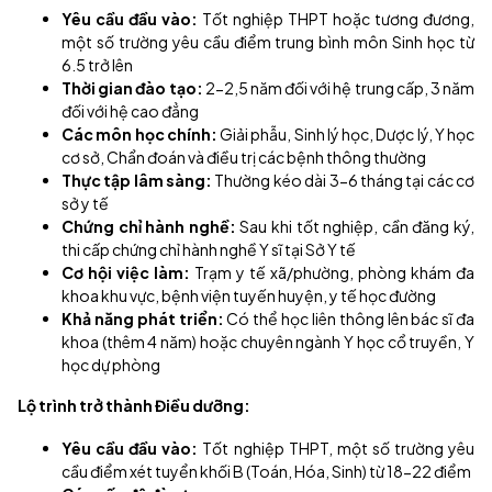
Yêu cầu đầu vào:
Tốt nghiệp THPT hoặc tương đương,
một số trường yêu cầu điểm trung bình môn Sinh học từ
6.5 trở lên
Thời gian đào tạo:
2-2,5 năm đối với hệ trung cấp, 3 năm
đối với hệ cao đẳng
Các môn học chính:
Giải phẫu, Sinh lý học, Dược lý, Y học
cơ sở, Chẩn đoán và điều trị các bệnh thông thường
Thực tập lâm sàng:
Thường kéo dài 3-6 tháng tại các cơ
sở y tế
Chứng chỉ hành nghề:
Sau khi tốt nghiệp, cần đăng ký,
thi cấp chứng chỉ hành nghề Y sĩ tại Sở Y tế
Cơ hội việc làm:
Trạm y tế xã/phường, phòng khám đa
khoa khu vực, bệnh viện tuyến huyện, y tế học đường
Khả năng phát triển:
Có thể học liên thông lên bác sĩ đa
khoa (thêm 4 năm) hoặc chuyên ngành Y học cổ truyền, Y
học dự phòng
Lộ trình trở thành Điều dưỡng:
Yêu cầu đầu vào:
Tốt nghiệp THPT, một số trường yêu
cầu điểm xét tuyển khối B (Toán, Hóa, Sinh) từ 18-22 điểm