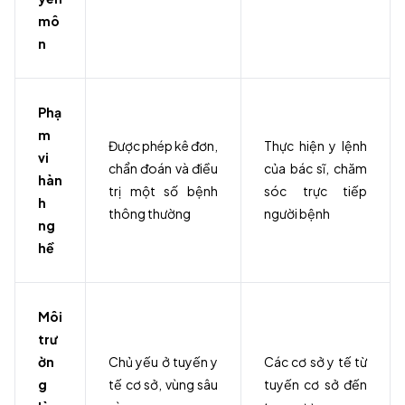
mô
n
Phạ
m
Được phép kê đơn,
Thực hiện y lệnh
vi
chẩn đoán và điều
của bác sĩ, chăm
hàn
trị một số bệnh
sóc trực tiếp
h
thông thường
người bệnh
ng
hề
Môi
trư
ờn
Chủ yếu ở tuyến y
Các cơ sở y tế từ
g
tế cơ sở, vùng sâu
tuyến cơ sở đến