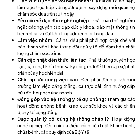
Tiếp xúc trực tiếp với bệnh nhân:
Cả hai đều giao tiếp,
làm việc trực tiếp với người bệnh, xây dựng mối quan hệ
chăm sóc dựa trên sự tin cậy
Yêu cầu về đạo đức nghề nghiệp:
Phải tuân thủ nghiêm
ngặt các nguyên tắc đạo đức y khoa, bảo mật thông tin
bệnh nhân và đặt lợi ích người bệnh lên hàng đầu
Làm việc nhóm:
Cả hai đều phải phối hợp chặt chẽ với
các thành viên khác trong đội ngũ y tế để đảm bảo chất
lượng chăm sóc tối ưu
Cần cập nhật kiến thức liên tục:
Phải thường xuyên học
tập, cập nhật kiến thức và kỹ năng mới để theo kịp sự phát
triển của y học hiện đại
Chịu áp lực công việc cao:
Đều phải đối mặt với môi
trường làm việc căng thẳng, ca trực dài, tình huống cấp
cứu đòi hỏi phản ứng nhanh
Đóng góp vào hệ thống y tế dự phòng:
Tham gia các
hoạt động phòng bệnh, giáo dục sức khỏe và các chiến
dịch y tế cộng đồng
Được quản lý bởi cùng hệ thống pháp lý:
Hoạt động
nghề nghiệp đều chịu sự điều chỉnh của Luật Khám bệnh,
chữa bệnh, các quy định của Bộ Y tế