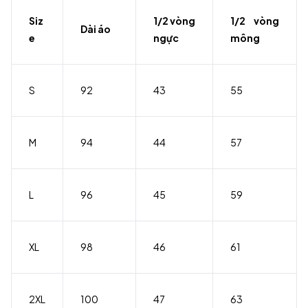
Siz
1/2 vòng
1/2 vòng
Dài áo
e
ngực
mông
S
92
43
55
M
94
44
57
L
96
45
59
XL
98
46
61
2XL
100
47
63