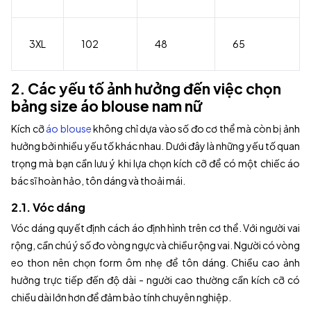
3XL
102
48
65
2. Các yếu tố ảnh hưởng đến việc chọn
bảng size áo blouse nam nữ
Kích cỡ
áo blouse
không chỉ dựa vào số đo cơ thể mà còn bị ảnh
hưởng bởi nhiều yếu tố khác nhau. Dưới đây là những yếu tố quan
trọng mà bạn cần lưu ý khi lựa chọn kích cỡ để có một chiếc áo
bác sĩ hoàn hảo, tôn dáng và thoải mái.
2.1. Vóc dáng
Vóc dáng quyết định cách áo định hình trên cơ thể. Với người vai
rộng, cần chú ý số đo vòng ngực và chiều rộng vai. Người có vòng
eo thon nên chọn form ôm nhẹ để tôn dáng. Chiều cao ảnh
hưởng trực tiếp đến độ dài - người cao thường cần kích cỡ có
chiều dài lớn hơn để đảm bảo tính chuyên nghiệp.