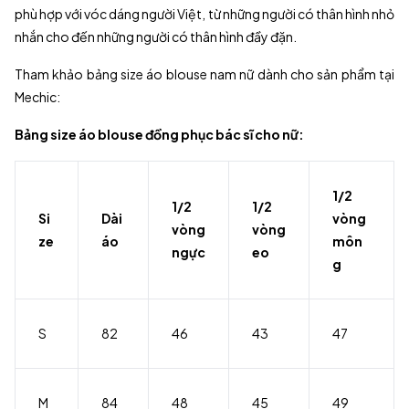
phù hợp với vóc dáng người Việt, từ những người có thân hình nhỏ
nhắn cho đến những người có thân hình đầy đặn.
Tham khảo bảng size áo blouse nam nữ dành cho sản phẩm tại
Mechic:
Bảng size áo blouse đồng phục bác sĩ cho nữ:
1/2
1/2
1/2
Si
Dài
vòng
vòng
vòng
ze
áo
môn
ngực
eo
g
S
82
46
43
47
M
84
48
45
49