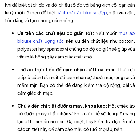
Khi đã biết cách đo và đối chiếu số đo với bảng kích cỡ, bạn cần
lưu ý một số mẹo để biết
cách mặc áo blouse đẹp
, mặc vừa vặn,
tôn dáng và tạo phong cách riêng:
Ưu tiên các chất liệu co giãn tốt:
Nếu muốn
mua áo
blouse chất lượng tốt
, nên ưu tiên chất liệu như cotton,
polyester hay spandex vì chúng có độ co giãn sẽ giúp vừa
vặn mà không gây cảm giác chật chội.
Thử áo trực tiếp để cảm nhận sự thoải mái:
Thử trực
tiếp là cách tốt nhất để cảm nhận sự thoải mái, rộng rãi và
mềm mịn. Bạn có thể dễ dàng kiểm tra độ rộng, dài và
cảm giác khi mặc.
Chú ý đến chi tiết đường may, khóa kéo:
Một chiếc áo
có đường may chắc chắn và khóa kéo dễ sử dụng sẽ mang
lại sự thoải mái cho bạn. Đặc biệt, hãy kiểm tra độ bền của
các chi tiết này để đảm bảo mẫu có tuổi thọ lâu, bền.