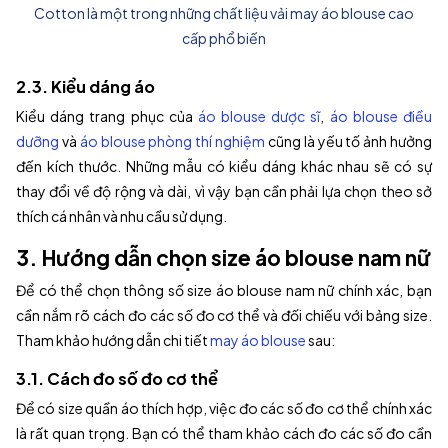
Cotton là một trong những chất liệu vải may áo blouse cao
cấp phổ biến
2.3. Kiểu dáng áo
Kiểu dáng trang phục của
áo blouse dược sĩ
,
áo blouse điều
dưỡng
và
áo blouse phòng thí nghiệm
cũng là yếu tố ảnh hưởng
đến kích thước. Những mẫu có kiểu dáng khác nhau sẽ có sự
thay đổi về độ rộng và dài, vì vậy bạn cần phải lựa chọn theo sở
thích cá nhân và nhu cầu sử dụng.
3. Hướng dẫn chọn size áo blouse nam nữ
Để có thể chọn thông số size áo blouse nam nữ chính xác, bạn
cần nắm rõ cách đo các số đo cơ thể và đối chiếu với bảng size.
Tham khảo hướng dẫn chi tiết
may áo blouse
sau:
3.1. Cách đo số đo cơ thể
Để có size quần áo thích hợp, việc đo các số đo cơ thể chính xác
là rất quan trọng. Bạn có thể tham khảo cách đo các số đo cần