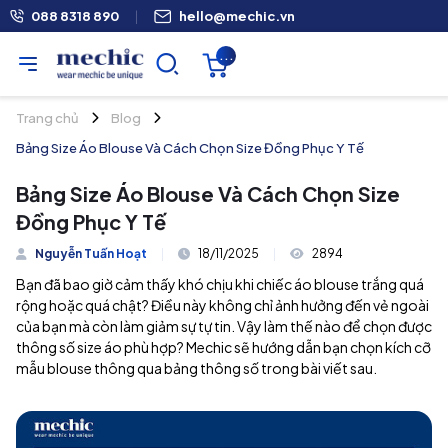
088 8318 890
|
hello@mechic.vn
...
Trang chủ
Blog
Bảng Size Áo Blouse Và Cách Chọn Size Đồng Phục Y Tế
Bảng Size Áo Blouse Và Cách Chọn Size
Đồng Phục Y Tế
Nguyễn Tuấn Hoạt
|
18/11/2025
|
2894
Bạn đã bao giờ cảm thấy khó chịu khi chiếc áo blouse trắng quá
rộng hoặc quá chật? Điều này không chỉ ảnh hưởng đến vẻ ngoài
của bạn mà còn làm giảm sự tự tin. Vậy làm thế nào để chọn được
thông số size áo phù hợp? Mechic sẽ hướng dẫn bạn chọn kích cỡ
mẫu blouse thông qua bảng thông số trong bài viết sau.