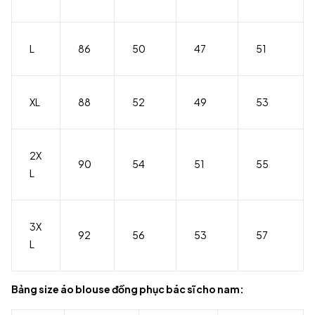
L
86
50
47
51
XL
88
52
49
53
2X
90
54
51
55
L
3X
92
56
53
57
L
Bảng size áo blouse đồng phục bác sĩ cho nam: