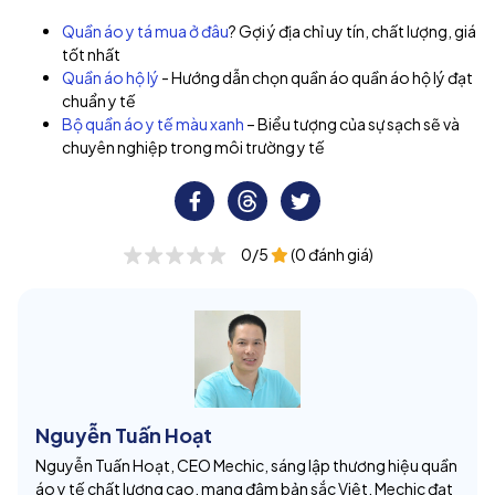
Quần áo y tá mua ở đâu
? Gợi ý địa chỉ uy tín, chất lượng, giá
tốt nhất
Quần áo hộ lý
- Hướng dẫn chọn quần áo quần áo hộ lý đạt
chuẩn y tế
Bộ quần áo y tế màu xanh
– Biểu tượng của sự sạch sẽ và
chuyên nghiệp trong môi trường y tế
0/5
(0 đánh giá)
Nguyễn Tuấn Hoạt
Nguyễn Tuấn Hoạt, CEO Mechic, sáng lập thương hiệu quần
áo y tế chất lượng cao, mang đậm bản sắc Việt. Mechic đạt