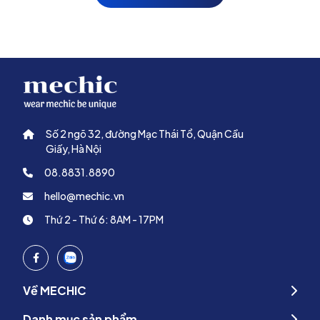
Số 2 ngõ 32, đường Mạc Thái Tổ, Quận Cầu
Giấy, Hà Nội
08.8831.8890
hello@mechic.vn
Thứ 2 - Thứ 6: 8AM - 17PM
Về MECHIC
Danh mục sản phẩm