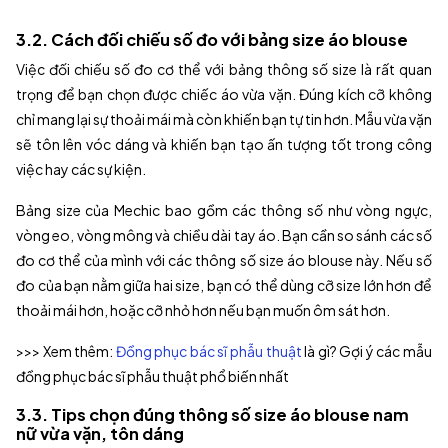
3.2. Cách đối chiếu số đo với bảng size áo blouse
Việc đối chiếu số đo cơ thể với bảng thông số size là rất quan
trọng để bạn chọn được chiếc áo vừa vặn. Đúng kích cỡ không
chỉ mang lại sự thoải mái mà còn khiến bạn tự tin hơn. Mẫu vừa vặn
sẽ tôn lên vóc dáng và khiến bạn tạo ấn tượng tốt trong công
việc hay các sự kiện.
Bảng size của Mechic bao gồm các thông số như vòng ngực,
vòng eo, vòng mông và chiều dài tay áo. Bạn cần so sánh các số
đo cơ thể của mình với các thông số size áo blouse này. Nếu số
đo của bạn nằm giữa hai size, bạn có thể dùng cỡ size lớn hơn để
thoải mái hơn, hoặc cỡ nhỏ hơn nếu bạn muốn ôm sát hơn.
>>> Xem thêm:
Đồng phục bác sĩ phẫu thuật
là gì? Gợi ý các mẫu
đồng phục bác sĩ phẫu thuật phổ biến nhất
3.3. Tips chọn đúng thông số size áo blouse nam
nữ vừa vặn, tôn dáng