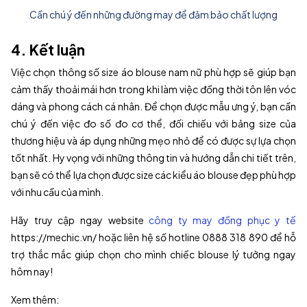
Cần chú ý đến những đường may để đảm bảo chất lượng
4. Kết luận
Việc chọn thông số size áo blouse nam nữ phù hợp sẽ giúp bạn
cảm thấy thoải mái hơn trong khi làm việc đồng thời tôn lên vóc
dáng và phong cách cá nhân. Để chọn được mẫu ưng ý, bạn cần
chú ý đến việc đo số đo cơ thể, đối chiếu với bảng size của
thương hiệu và áp dụng những mẹo nhỏ để có được sự lựa chọn
tốt nhất. Hy vọng với những thông tin và hướng dẫn chi tiết trên,
bạn sẽ có thể lựa chọn được size các kiểu áo blouse đẹp phù hợp
với nhu cầu của mình.
Hãy truy cập ngay website
công ty may đồng phục y tế
https://mechic.vn/ hoặc liên hệ số hotline 0888 318 890 để hỗ
trợ thắc mắc giúp chọn cho mình chiếc blouse lý tưởng ngay
hôm nay!
Xem thêm: