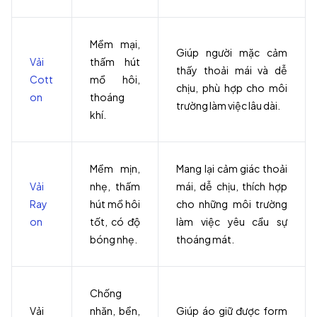
Mềm mại,
Giúp người mặc cảm
Vải
thấm hút
thấy thoải mái và dễ
Cott
mồ hôi,
chịu, phù hợp cho môi
on
thoáng
trường làm việc lâu dài.
khí.
Mềm mịn,
Mang lại cảm giác thoải
Vải
nhẹ, thấm
mái, dễ chịu, thích hợp
Ray
hút mồ hôi
cho những môi trường
on
tốt, có độ
làm việc yêu cầu sự
bóng nhẹ.
thoáng mát.
Chống
Vải
nhăn, bền,
Giúp áo giữ được form