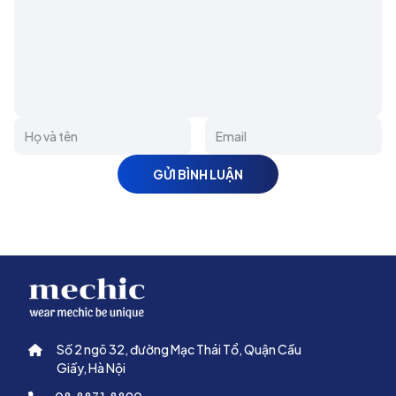
GỬI BÌNH LUẬN
Số 2 ngõ 32, đường Mạc Thái Tổ, Quận Cầu
Giấy, Hà Nội