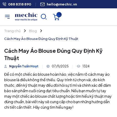
088 8318 890
|
hello@mechic.vn
...
Trang chủ
Blog
Cách May Áo Blouse Đúng Quy Định Kỹ Thuật
Cách May Áo Blouse Đúng Quy Định Kỹ
Thuật
Nguyễn Tuấn Hoạt
|
07/11/2025
|
1324
Để có một chiếc áo blouse hoàn hảo, việc nắm rõ cách may áo
blouse là điều không thể thiếu. Quy trình từ chọn vải, đo kích
thước, đến kỹ thuật may đều đòi hỏi sự tỉ mỉ và chính xác để đảm
bảo sản phẩm cuối cùng đạt tiêu chuẩn. Nếu bạn muốn tự tay
may một chiếc áo blouse chất lượng hoặc tìm hiểu kỹ thuật may
đúng chuẩn, bài viết này sẽ cung cấp cho bạn những hướng dẫn
chi tiết cần thiết. Hãy cùng tìm hiểu ngay!