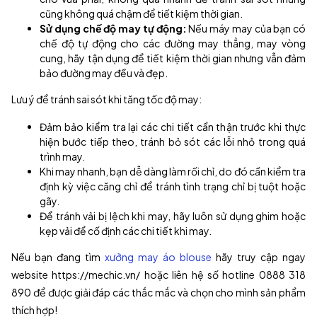
cũng không quá chậm để tiết kiệm thời gian.
Sử dụng chế độ may tự động:
Nếu máy may của bạn có
chế độ tự động cho các đường may thẳng, may vòng
cung, hãy tận dụng để tiết kiệm thời gian nhưng vẫn đảm
bảo đường may đều và đẹp.
Lưu ý để tránh sai sót khi tăng tốc độ may:
Đảm bảo kiểm tra lại các chi tiết cẩn thận trước khi thực
hiện bước tiếp theo, tránh bỏ sót các lỗi nhỏ trong quá
trình may.
Khi may nhanh, bạn dễ dàng làm rối chỉ, do đó cần kiểm tra
định kỳ việc căng chỉ để tránh tình trạng chỉ bị tuột hoặc
gãy.
Để tránh vải bị lệch khi may, hãy luôn sử dụng ghim hoặc
kẹp vải để cố định các chi tiết khi may.
Nếu bạn đang tìm
xưởng may áo blouse
hãy truy cập ngay
website https://mechic.vn/ hoặc liên hệ số hotline 0888 318
890 để được giải đáp các thắc mắc và chọn cho mình sản phẩm
thích hợp!