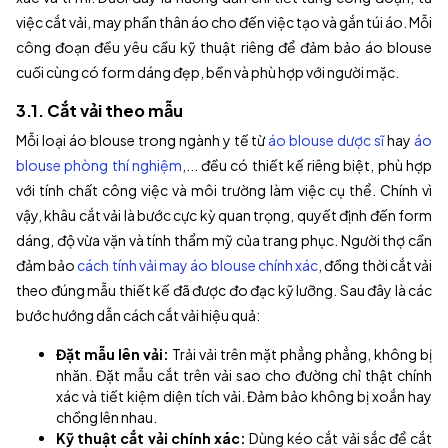
việc cắt vải, may phần thân áo cho đến việc tạo và gắn túi áo. Mỗi
công đoạn đều yêu cầu kỹ thuật riêng để đảm bảo áo blouse
cuối cùng có form dáng đẹp, bền và phù hợp với người mặc.
3.1. Cắt vải theo mẫu
Mỗi loại áo blouse trong ngành y tế từ
áo blouse dược sĩ
hay
áo
blouse phòng thí nghiệm
,... đều có thiết kế riêng biệt, phù hợp
với tính chất công việc và môi trường làm việc cụ thể. Chính vì
vậy, khâu cắt vải là bước cực kỳ quan trọng, quyết định đến form
dáng, độ vừa vặn và tính thẩm mỹ của trang phục. Người thợ cần
đảm bảo
cách tính vải may áo blouse chính xác
, đồng thời cắt vải
theo đúng mẫu thiết kế đã được đo đạc kỹ lưỡng. Sau đây là các
bước hướng dẫn cách cắt vải hiệu quả:
Đặt mẫu lên vải:
Trải vải trên mặt phẳng phẳng, không bị
nhăn. Đặt mẫu cắt trên vải sao cho đường chỉ thật chính
xác và tiết kiệm diện tích vải. Đảm bảo không bị xoắn hay
chồng lên nhau.
Kỹ thuật cắt vải chính xác:
Dùng kéo cắt vải sắc để cắt