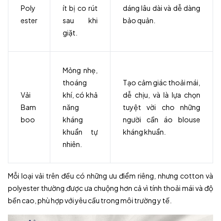
Poly
ít bị co rút
dáng lâu dài và dễ dàng
ester
sau khi
bảo quản.
giặt.
Mỏng nhẹ,
thoáng
Tạo cảm giác thoải mái,
Vải
khí, có khả
dễ chịu, và là lựa chọn
Bam
năng
tuyệt vời cho những
boo
kháng
người cần áo blouse
khuẩn tự
kháng khuẩn.
nhiên.
Mỗi loại vải trên đều có những ưu điểm riêng, nhưng cotton và
polyester thường được ưa chuộng hơn cả vì tính thoải mái và độ
bền cao, phù hợp với yêu cầu trong môi trường y tế.