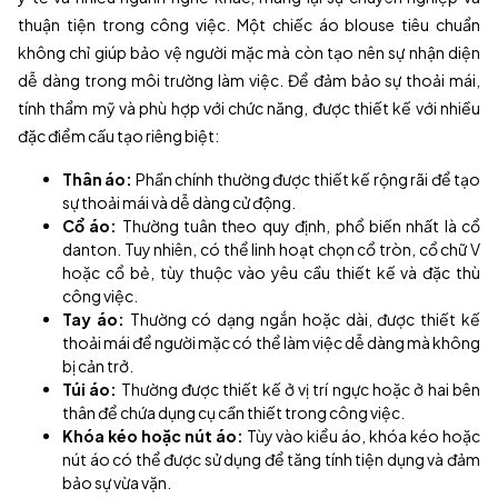
thuận tiện trong công việc. Một chiếc áo blouse tiêu chuẩn
không chỉ giúp bảo vệ người mặc mà còn tạo nên sự nhận diện
dễ dàng trong môi trường làm việc. Để đảm bảo sự thoải mái,
tính thẩm mỹ và phù hợp với chức năng, được thiết kế với nhiều
đặc điểm cấu tạo riêng biệt:
Thân áo:
Phần chính thường được thiết kế rộng rãi để tạo
sự thoải mái và dễ dàng cử động.
Cổ áo:
Thường tuân theo quy định, phổ biến nhất là cổ
danton. Tuy nhiên, có thể linh hoạt chọn cổ tròn, cổ chữ V
hoặc cổ bẻ, tùy thuộc vào yêu cầu thiết kế và đặc thù
công việc.
Tay áo:
Thường có dạng ngắn hoặc dài, được thiết kế
thoải mái để người mặc có thể làm việc dễ dàng mà không
bị cản trở.
Túi áo:
Thường được thiết kế ở vị trí ngực hoặc ở hai bên
thân để chứa dụng cụ cần thiết trong công việc.
Khóa kéo hoặc nút áo:
Tùy vào kiểu áo, khóa kéo hoặc
nút áo có thể được sử dụng để tăng tính tiện dụng và đảm
bảo sự vừa vặn.