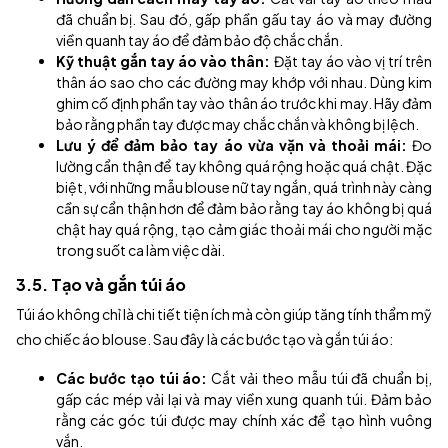
đã chuẩn bị. Sau đó, gấp phần gấu tay áo và may đường
viền quanh tay áo để đảm bảo độ chắc chắn.
Kỹ thuật gắn tay áo vào thân:
Đặt tay áo vào vị trí trên
thân áo sao cho các đường may khớp với nhau. Dùng kim
ghim cố định phần tay vào thân áo trước khi may. Hãy đảm
bảo rằng phần tay được may chắc chắn và không bị lệch.
Lưu ý để đảm bảo tay áo vừa vặn và thoải mái:
Đo
lường cẩn thận để tay không quá rộng hoặc quá chật. Đặc
biệt, với những mẫu blouse nữ tay ngắn, quá trình này càng
cần sự cẩn thận hơn để đảm bảo rằng tay áo không bị quá
chật hay quá rộng, tạo cảm giác thoải mái cho người mặc
trong suốt ca làm việc dài.
3.5. Tạo và gắn túi áo
Túi áo không chỉ là chi tiết tiện ích mà còn giúp tăng tính thẩm mỹ
cho chiếc áo blouse. Sau đây là các bước tạo và gắn túi áo:
Các bước tạo túi áo:
Cắt vải theo mẫu túi đã chuẩn bị,
gấp các mép vải lại và may viền xung quanh túi. Đảm bảo
rằng các góc túi được may chính xác để tạo hình vuông
vắn.