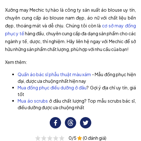
Xưởng may Mechic tự hào là công ty sản xuất áo blouse uy tín,
chuyên cung cấp áo blouse nam đẹp, áo nữ với chất liệu bền
đẹp, thoáng mát và dễ chịu. Chúng tôi còn là
cơ sở may đồng
phục y tế
hàng đầu, chuyên cung cấp đa dạng sản phẩm cho các
ngành y tế, dược, thí nghiệm. Hãy liên hệ ngay với Mechic để sở
hữu những sản phẩm chất lượng, phù hợp với nhu cầu của bạn!
Xem thêm:
Quần áo bác sĩ phẫu thuật màu xám
- Mẫu đồng phục hiện
đại, được ưa chuộng nhất hiện nay
Mua đồng phục điều dưỡng ở đâu
? Gợi ý địa chỉ uy tín, giá
tốt
Mua áo scrubs
ở đâu chất lượng? Top mẫu scrubs bác sĩ,
điều dưỡng được ưa chuộng nhất
0/5
(0 đánh giá)