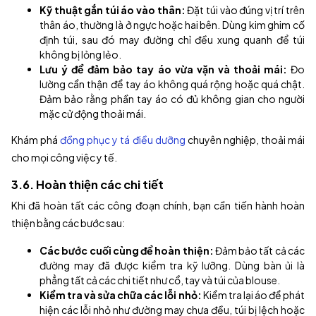
Kỹ thuật gắn túi áo vào thân:
Đặt túi vào đúng vị trí trên
thân áo, thường là ở ngực hoặc hai bên. Dùng kim ghim cố
định túi, sau đó may đường chỉ đều xung quanh để túi
không bị lỏng lẻo.
Lưu ý để đảm bảo tay áo vừa vặn và thoải mái:
Đo
lường cẩn thận để tay áo không quá rộng hoặc quá chật.
Đảm bảo rằng phần tay áo có đủ không gian cho người
mặc cử động thoải mái.
Khám phá
đồng phục y tá điều dưỡng
chuyên nghiệp, thoải mái
cho mọi công việc y tế.
3.6. Hoàn thiện các chi tiết
Khi đã hoàn tất các công đoạn chính, bạn cần tiến hành hoàn
thiện bằng các bước sau:
Các bước cuối cùng để hoàn thiện:
Đảm bảo tất cả các
đường may đã được kiểm tra kỹ lưỡng. Dùng bàn ủi là
phẳng tất cả các chi tiết như cổ, tay và túi của blouse.
Kiểm tra và sửa chữa các lỗi nhỏ:
Kiểm tra lại áo để phát
hiện các lỗi nhỏ như đường may chưa đều, túi bị lệch hoặc