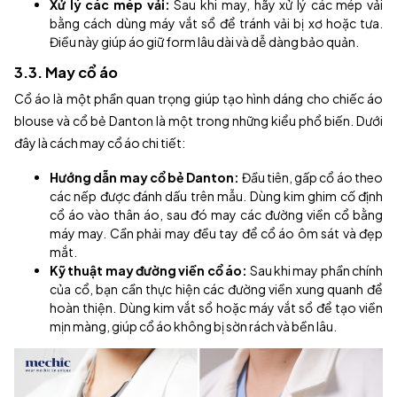
Xử lý các mép vải:
Sau khi may, hãy xử lý các mép vải
bằng cách dùng máy vắt sổ để tránh vải bị xơ hoặc tưa.
Điều này giúp áo giữ form lâu dài và dễ dàng bảo quản.
3.3. May cổ áo
Cổ áo là một phần quan trọng giúp tạo hình dáng cho chiếc áo
blouse và cổ bẻ Danton là một trong những kiểu phổ biến. Dưới
đây là cách may cổ áo chi tiết:
Hướng dẫn may cổ bẻ Danton:
Đầu tiên, gấp cổ áo theo
các nếp được đánh dấu trên mẫu. Dùng kim ghim cố định
cổ áo vào thân áo, sau đó may các đường viền cổ bằng
máy may. Cần phải may đều tay để cổ áo ôm sát và đẹp
mắt.
Kỹ thuật may đường viền cổ áo:
Sau khi may phần chính
của cổ, bạn cần thực hiện các đường viền xung quanh để
hoàn thiện. Dùng kim vắt sổ hoặc máy vắt sổ để tạo viền
mịn màng, giúp cổ áo không bị sờn rách và bền lâu.