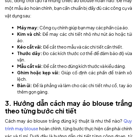
sức, đồng thời tạo ra những chiếc áo blouse hoàn hảo. Để may
một mẫu áo hoàn chỉnh, bạn cần chuẩn bị đầy đủ các công cụ và
vật dụng sau:
Máy may:
Công cụ chính giúp bạn may các phần của áo.
Kim và chỉ:
Để may các chi tiết nhỏ như nút áo hoặc túi
áo.
Kéo cắt vải:
Để cắt theo mẫu và các chi tiết cần thiết.
Thước dây:
Đo các kích thước cơ thể để đảm bảo độ vừa
vặn.
Mẫu cắt vải:
Để cắt theo đúng kích thước và kiểu dáng.
Ghim hoặc kẹp vải:
Giúp cố định các phần để tránh xô
lệch.
Bàn ủi:
Để là phẳng và làm cho các chi tiết như cổ, tay áo
thêm gọn gàng.
3. Hướng dẫn cách may áo blouse trắng
theo từng bước chi tiết
Cách may áo blouse trắng đúng kỹ thuật là như thế nào?
Quy
trình may blouse
hoàn chỉnh, từng bước thực hiện cần phải chính
xác và tỉ mỉ. Dưới đây là hướng dẫn chi tiết từng công đoạn, từ