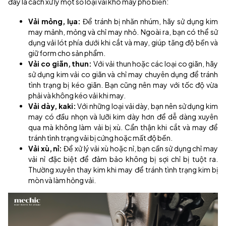
đây là cách xử lý một số loại vải khó may phổ biến:
Vải mỏng, lụa:
Để tránh bị nhăn nhúm, hãy sử dụng kim
may mảnh, mỏng và chỉ may nhỏ. Ngoài ra, bạn có thể sử
dụng vải lót phía dưới khi cắt và may, giúp tăng độ bền và
giữ form cho sản phẩm.
Vải co giãn, thun:
Với vải thun hoặc các loại co giãn, hãy
sử dụng kim vải co giãn và chỉ may chuyên dụng để tránh
tình trạng bị kéo giãn. Bạn cũng nên may với tốc độ vừa
phải và không kéo vải khi may.
Vải dày, kaki:
Với những loại vải dày, bạn nên sử dụng kim
may có đầu nhọn và lưỡi kim dày hơn để dễ dàng xuyên
qua mà không làm vải bị xù. Cẩn thận khi cắt và may để
tránh tình trạng vải bị cứng hoặc mất độ bền.
Vải xù, nỉ:
Để xử lý vải xù hoặc nỉ, bạn cần sử dụng chỉ may
vải nỉ đặc biệt để đảm bảo không bị sợi chỉ bị tuột ra.
Thường xuyên thay kim khi may để tránh tình trạng kim bị
mòn và làm hỏng vải.